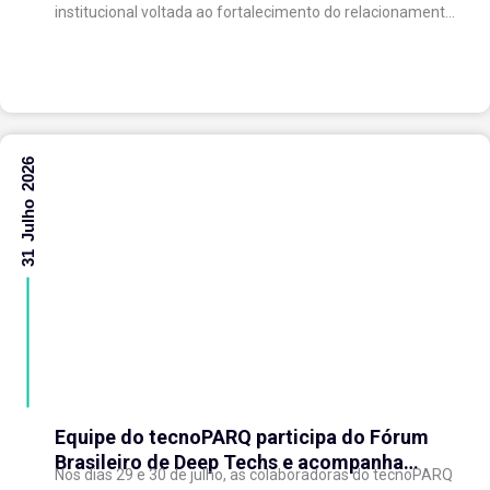
institucional voltada ao fortalecimento do relacionamento
entre as instituições e ao compartilhamento de
experiências...
31 Julho 2026
Equipe do tecnoPARQ participa do Fórum
Brasileiro de Deep Techs e acompanha
Nos dias 29 e 30 de julho, as colaboradoras do tecnoPARQ
debates sobre políticas para inovação