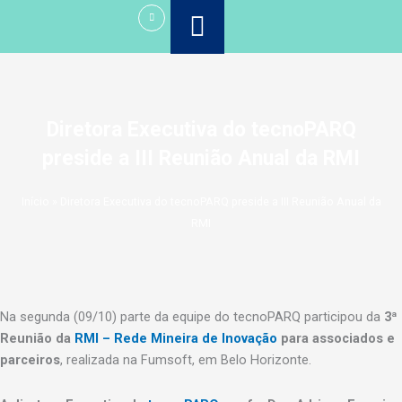
Ir
para
o
conteúdo
Diretora Executiva do tecnoPARQ
preside a III Reunião Anual da RMI
Início
»
Diretora Executiva do tecnoPARQ preside a III Reunião Anual da
RMI
Na segunda (09/10) parte da equipe do tecnoPARQ participou da
3ª
Reunião da
RMI – Rede Mineira de Inovação
para associados e
parceiros
, realizada na Fumsoft, em Belo Horizonte.