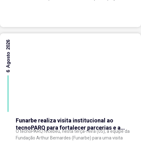
“Expansão do tecnoPARQ/UFV como Soft Landing Hub...
6 Agosto 2026
Funarbe realiza visita institucional ao
tecnoPARQ para fortalecer parcerias e a
O tecnoPARQ recebeu, nesta terça-feira (05), a equipe da
gestão da inovação
Fundação Arthur Bernardes (Funarbe) para uma visita