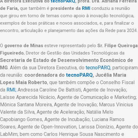
A diretora Executiva do
tecnoPARQ
, profa. Dra. Adriana Ferreira
de Faria,
que também é
presidente da
RMI
conduziu a reunião
que girou em torno de temas como apoio à inovação tecnológica,
exemplos de boas práticas e novos associados, e, para finalizar o
encontro, articulação e planejamento das ações da Rede para 2024.
O
governo de Minas
esteve representado pelo
Sr. Filipe Queiroga
Figueiredo
, Diretor de Gestão das Unidades Tecnológicas da
Secretaria de Estado de Desenvolvimento Econômico de
MG
. Além da sua Diretora Executiva, do
tecnoPARQ
, participiram
da reunião:
coordenadora do
tecnoPARQ
,
Jucélia Maria
Lopes Maia Roberto
, que também compõe o Conselho Fiscal
da
RMI;
Andressa Caroline De Battisti, Agente de Inovação;
Laísse Aparecida Nicácio, Agente de Comunicação e Marketing;
Mônica Santana Moreira, Agente de Inovação; Marcus Vinicius
Valente da Silva, Agente de Aceleração; Natália Melo
Capobiango Gomes, Agente de Incubação; Luciana Ramos
Soares, Agente de Open-Innovation, Larissa Dionízio, Agente do
LabMim; bem como Carlos Henrique Sousa Nascimento e