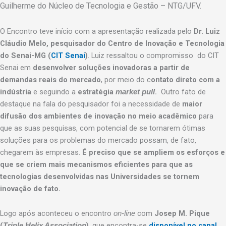
Guilherme do Núcleo de Tecnologia e Gestão – NTG/UFV.
O Encontro teve início com a apresentação realizada pelo
Dr. Luiz
Cláudio Melo, pesquisador do Centro de Inovação e Tecnologia
do Senai-MG (
CIT Senai
)
. Luiz ressaltou o compromisso do CIT
Senai em
desenvolver soluções inovadoras a partir de
demandas reais do mercado
, por meio do c
ontato direto com a
indústria
e seguindo a
estratégia
.
Outro fato de
market pull
destaque na fala do pesquisador foi a necessidade de
maior
difusão dos ambientes de inovação no meio acadêmico
para
que as suas pesquisas, com potencial de se tornarem ótimas
soluções para os problemas do mercado possam, de fato,
chegarem às empresas.
É preciso que se ampliem os esforços e
que se criem mais mecanismos eficientes para que as
tecnologias desenvolvidas nas Universidades se tornem
inovação de fato.
Logo após aconteceu o encontro
com
Josep M. Pique
on-line
(
)
, que encontra-se
disponível no canal
Triple Helix Association