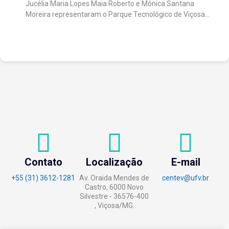
Jucélia Maria Lopes Maia Roberto e Mônica Santana
científica
Moreira representaram o Parque Tecnológico de Viçosa
no Fórum Brasileiro de...
Contato
Localização
E-mail
+55 (31) 3612-1281
Av. Oraida Mendes de
centev@ufv.br
Castro, 6000 Novo
Silvestre - 36576-400
, Viçosa/MG.