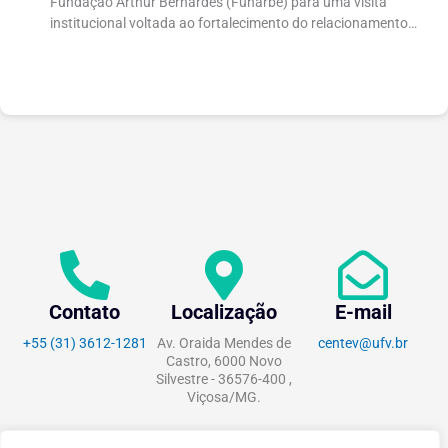
Fundação Arthur Bernardes (Funarbe) para uma visita
institucional voltada ao fortalecimento do relacionamento
entre as instituições e ao compartilhamento de
experiências...
Contato
Localização
E-mail
+55 (31) 3612-1281
Av. Oraida Mendes de
centev@ufv.br
Castro, 6000 Novo
Silvestre - 36576-400 ,
Viçosa/MG.