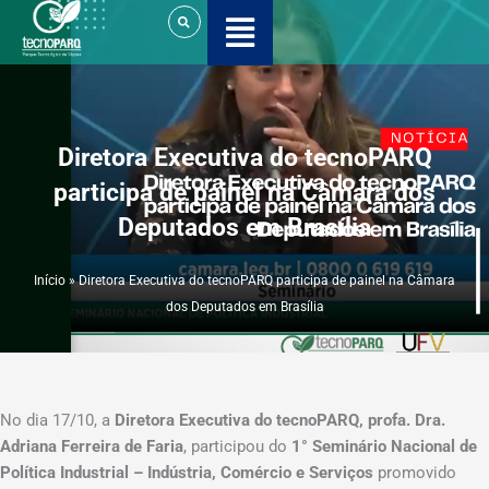
Ir
para
o
conteúdo
Diretora Executiva do tecnoPARQ
participa de painel na Câmara dos
Deputados em Brasília
Início
»
Diretora Executiva do tecnoPARQ participa de painel na Câmara
dos Deputados em Brasília
No dia 17/10, a
Diretora Executiva do tecnoPARQ, profa. Dra.
Adriana Ferreira de Faria
, participou do
1° Seminário Nacional de
Política Industrial – Indústria, Comércio e Serviços
promovido