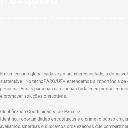
Início
»
Desenvolvimento de Parcerias Estratégicas: Estratégias para Identi
Em um cenário global cada vez mais interconectado, o desenvolv
sustentável. No tecnoPARQ/UFV, entendemos a importância de e
pesquisa. Essas parcerias não apenas fortalecem nosso ecos
e promover soluções disruptivas.
Identificando Oportunidades de Parceria
Identificar oportunidades estratégicas é o primeiro passo cru
avaliamos sinergias e buscamos organizações que compartilhem