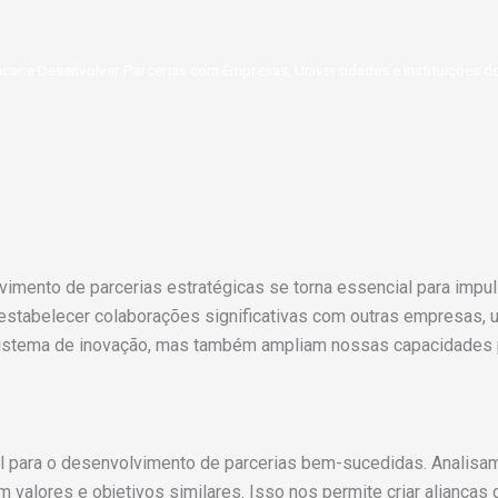
ficar e Desenvolver Parcerias com Empresas, Universidades e Instituições d
imento de parcerias estratégicas se torna essencial para impul
stabelecer colaborações significativas com outras empresas, u
sistema de inovação, mas também ampliam nossas capacidades 
cial para o desenvolvimento de parcerias bem-sucedidas. Anali
 valores e objetivos similares. Isso nos permite criar alianç