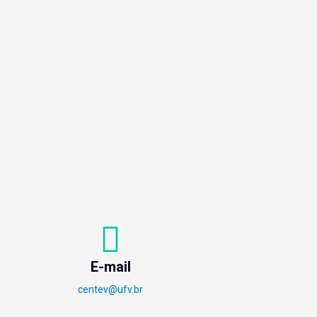
E-mail
centev@ufv.br