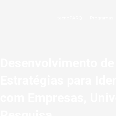
Ir
para
o
tecnoPARQ
Programas
conteúdo
Desenvolvimento de 
Estratégias para Ide
com Empresas, Unive
Pesquisa