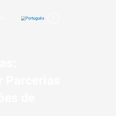
ato
as:
r Parcerias
ões de