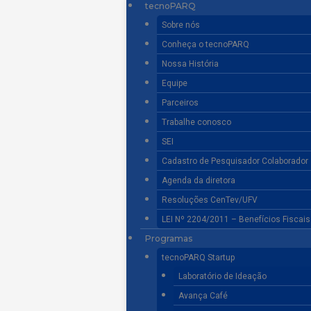
tecnoPARQ
Sobre nós
Conheça o tecnoPARQ
Nossa História
Equipe
Parceiros
Trabalhe conosco
SEI
Cadastro de Pesquisador Colaborador
Agenda da diretora
Resoluções CenTev/UFV
LEI Nº 2204/2011 – Benefícios Fiscai
Programas
tecnoPARQ Startup
Laboratório de Ideação
Avança Café