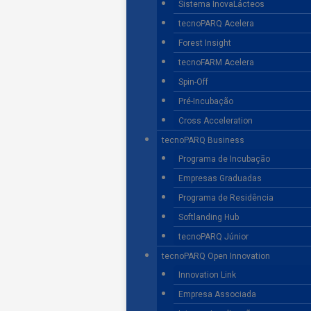
Sistema InovaLácteos
tecnoPARQ Acelera
Forest Insight
tecnoFARM Acelera
Spin-Off
Pré-Incubação
Cross Acceleration
tecnoPARQ Business
Programa de Incubação
Empresas Graduadas
Programa de Residência
Softlanding Hub
tecnoPARQ Júnior
tecnoPARQ Open Innovation
Innovation Link
Empresa Associada