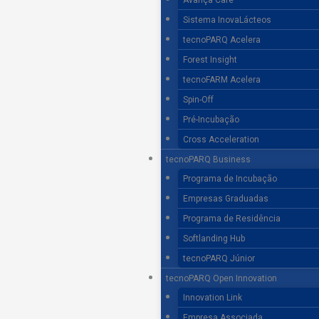
Avança Café
Sistema InovaLácteos
tecnoPARQ Acelera
Forest Insight
tecnoFARM Acelera
Spin-Off
Pré-Incubação
Cross Acceleration
tecnoPARQ Business
Programa de Incubação
Empresas Graduadas
Programa de Residência
Softlanding Hub
tecnoPARQ Júnior
tecnoPARQ Open Innovation
Innovation Link
Empresa Associada