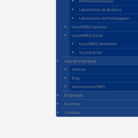
Internacionalização
Laboratórios de Análises
Laboratórios de Prototipagem
tecnoPARQ Services
tecnoPARQ Social
tecnoPARQ Ambiental
Viçosa Smart
Sala de Imprensa
Notícias
Blog
Revista tecnoPARQ
Empresas
Eventos
Contato