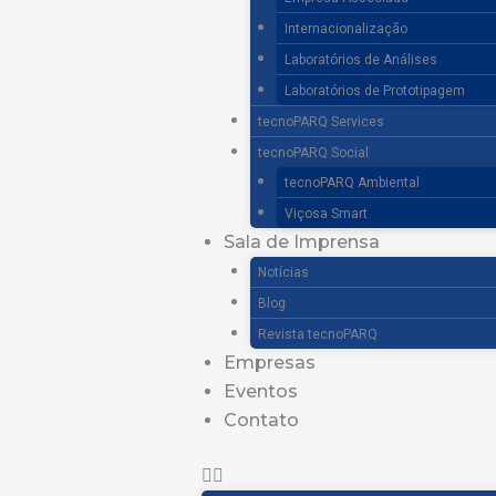
Internacionalização
Laboratórios de Análises
Laboratórios de Prototipagem
tecnoPARQ Services
tecnoPARQ Social
tecnoPARQ Ambiental
Viçosa Smart
Sala de Imprensa
Notícias
Blog
Revista tecnoPARQ
Empresas
Eventos
Contato