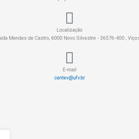
Localização
aida Mendes de Castro, 6000 Novo Silvestre - 36576-400 , Viç
E-mail
centev@ufv.br