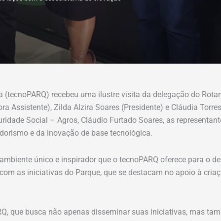
sa (tecnoPARQ) recebeu uma ilustre visita da delegação do Rota
a Assistente), Zilda Alzira Soares (Presidente) e Cláudia Torres
ridade Social – Agros, Cláudio Furtado Soares, as representan
dorismo e da inovação de base tecnológica.
o ambiente único e inspirador que o tecnoPARQ oferece para o d
 com as iniciativas do Parque, que se destacam no apoio à cri
RQ, que busca não apenas disseminar suas iniciativas, mas tam