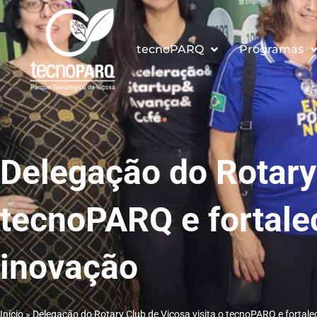
Ir
para
o
tecnoPARQ
Programas
conteúdo
Delegação do Rotary 
tecnoPARQ e fortale
inovação
Início
»
Delegação do Rotary Club de Viçosa visita o tecnoPARQ e fortal