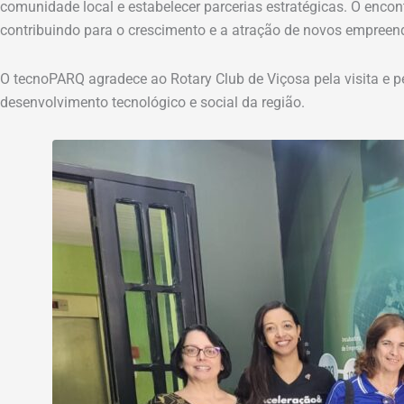
comunidade local e estabelecer parcerias estratégicas. O encon
contribuindo para o crescimento e a atração de novos empreen
O tecnoPARQ agradece ao Rotary Club de Viçosa pela visita e 
desenvolvimento tecnológico e social da região.