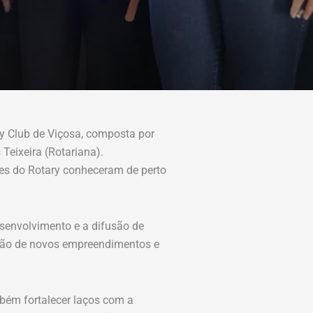
ry Club de Viçosa, composta por
 Teixeira (Rotariana).
tes do Rotary conheceram de perto
esenvolvimento e a difusão de
ação de novos empreendimentos e
bém fortalecer laços com a