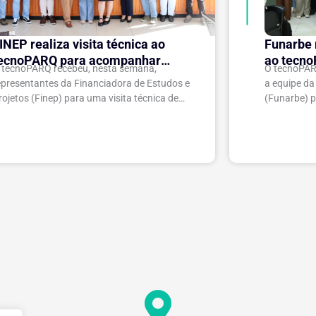
INEP realiza visita técnica ao
Funarbe r
ecnoPARQ para acompanhar
ao tecno
 tecnoPARQ recebeu, nesta semana,
O tecnoPARQ
xecução do projeto de expansão
parceria
epresentantes da Financiadora de Estudos e
a equipe d
o Parque Tecnológico
rojetos (Finep) para uma visita técnica de
(Funarbe) p
companhamento da execução do projeto
voltada ao 
Expansão do tecnoPARQ/UFV como Soft
entre as in
anding Hub...
de experiênc