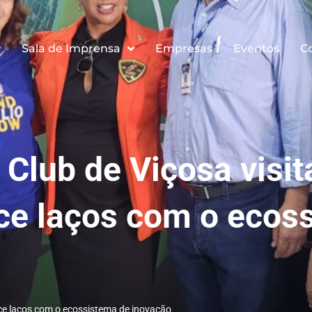
Sala de Imprensa
Empresas
Eventos
C
Club de Viçosa visit
ce laços com o ecos
ece laços com o ecossistema de inovação