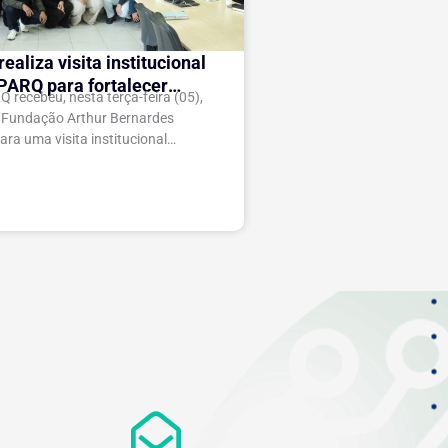
ealiza visita institucional
PARQ para fortalecer
 recebeu, nesta terça-feira (05),
s e a gestão da inovação
a Fundação Arthur Bernardes
ara uma visita institucional
fortalecimento do relacionamento
stituições e ao compartilhamento
ias...