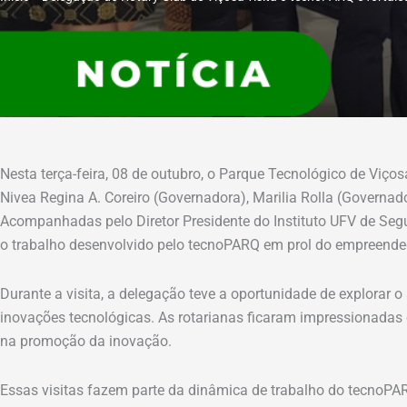
Nesta terça-feira, 08 de outubro, o Parque Tecnológico de Viço
Nivea Regina A. Coreiro (Governadora), Marilia Rolla (Governador
Acompanhadas pelo Diretor Presidente do Instituto UFV de Segu
o trabalho desenvolvido pelo tecnoPARQ em prol do empreende
Durante a visita, a delegação teve a oportunidade de explorar 
inovações tecnológicas. As rotarianas ficaram impressionadas
na promoção da inovação.
Essas visitas fazem parte da dinâmica de trabalho do tecnoPA