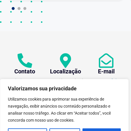
2
3
Contato
Localização
E-mail
+55 (31) 3612-1281
Av. Oraida Mendes de
centev@ufv.br
Castro, 6000 Novo
Valorizamos sua privacidade
Silvestre - 36576-400 ,
Viçosa/MG.
Utilizamos cookies para aprimorar sua experiência de
navegação, exibir anúncios ou conteúdo personalizado e
analisar nosso tráfego. Ao clicar em “Aceitar todos”, você
concorda com nosso uso de cookies.
tecnoPARQ © 2021 por
Digital