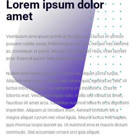
Lorem ipsum dolor
amet
Vestibulum ante ipsum primis in faucibus orci luctus et ultrices
posuere cubilia curae; Pellentesque erat sem, tempor nec eleifend
ac, consequat et purus. Aenean in sollicitudin risus, vitae laoreet
ante. Etiam id auctor felis, id tempor nulla.
Nullam enim lorem, posuere a tortor vel, aliquet porta turpis.
Aliquam urna nulla, porttitor sed cursus quis, egestas ac felis. Ut
luctus lobortis sapien, non pharetra orci molestie a. Cras et
lobortis erat. Vestibulum ligula odio, mollis sed varius sit amet,
faucibus sit amet arcu. Curabitur euismod tellus in eros dignissim
imperdiet. Aliquam ut tincidunt enim. Aenean tincidunt leo a
magna aliquet rutrum nec vitae ligula. Mauris luctus velit sapien,
quis rhoncus turpis laoreet eu. Ut euismod eros et mauris dictum
commodo. Sed accumsan ornare orci quis aliquet.