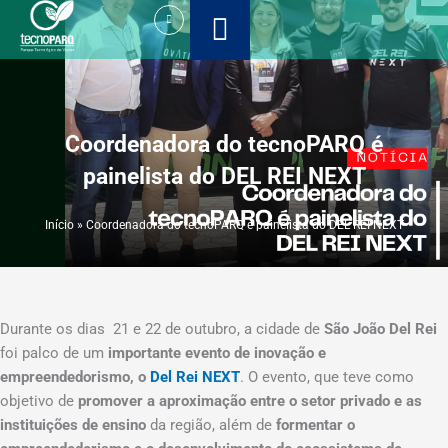
Ir
para
o
conteúdo
Coordenadora do tecnoPARQ é
painelista do DEL REI NEXT
Início
»
Coordenadora do tecnoPARQ é painelista do DEL REI NEXT
Durante os dias 21 e 22 de outubro, a cidade de
São João Del Rei
foi palco de um
importante evento de inovação e
empreendedorismo, o
Del Rei NEXT
. O evento, que teve como
objetivo de
promover a aproximação entre o setor privado e as
instituições de ensino
da região, além de
formentar o