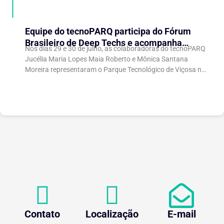
Equipe do tecnoPARQ participa do Fórum
Brasileiro de Deep Techs e acompanha
Nos dias 29 e 30 de julho, as colaboradoras do tecnoPARQ
debates sobre políticas para inovação
Jucélia Maria Lopes Maia Roberto e Mônica Santana
científica
Moreira representaram o Parque Tecnológico de Viçosa no
Fórum Brasileiro de...
Contato
Localização
E-mail