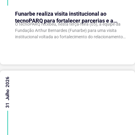
Funarbe realiza visita institucional ao
tecnoPARQ para fortalecer parcerias e a
O tecnoPARQ recebeu, nesta terça-feira (05), a equipe da
gestão da inovação
Fundação Arthur Bernardes (Funarbe) para uma visita
institucional voltada ao fortalecimento do relacionamento
entre as instituições e ao compartilhamento de
experiências...
31 Julho 2026