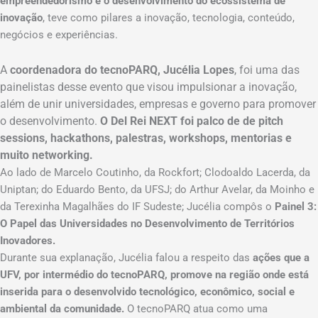
empreendedorismo e o desenvolvimento do ecossistema de
inovação
, teve como pilares a inovação, tecnologia, conteúdo,
negócios e experiências.
A
coordenadora do tecnoPARQ, Jucélia Lopes
, foi uma das
painelistas desse evento que visou impulsionar a inovação,
além de unir universidades, empresas e governo para promover
o desenvolvimento.
O Del Rei NEXT foi palco de de pitch
sessions, hackathons, palestras, workshops, mentorias e
muito networking.
Ao lado de Marcelo Coutinho, da Rockfort; Clodoaldo Lacerda, da
Uniptan; do Eduardo Bento, da UFSJ; do Arthur Avelar, da Moinho e
da Terexinha Magalhães do IF Sudeste; Jucélia compôs o
Painel 3:
O Papel das Universidades no Desenvolvimento de Territórios
Inovadores.
Durante sua explanação, Jucélia falou a respeito das
ações que a
UFV, por intermédio do tecnoPARQ, promove na região onde está
inserida para o desenvolvido tecnológico, econômico, social e
ambiental da comunidade.
O tecnoPARQ atua como uma