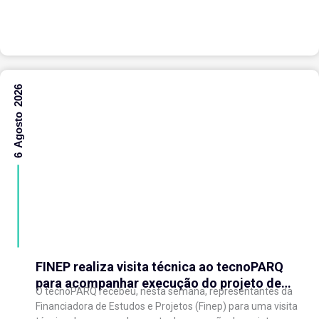
(WAIC), uma das principais conferências mundiais
voltadas à inteligência artificial,...
6 Agosto 2026
FINEP realiza visita técnica ao tecnoPARQ
para acompanhar execução do projeto de
O tecnoPARQ recebeu, nesta semana, representantes da
expansão do Parque Tecnológico
Financiadora de Estudos e Projetos (Finep) para uma visita