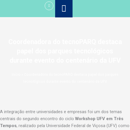
Ir
para
o
conteúdo
Coordenadora do tecnoPARQ destaca
papel dos parques tecnológicos
durante evento do centenário da UFV
Início
»
Coordenadora do tecnoPARQ destaca papel dos parques
tecnológicos durante evento do centenário da UFV
A integração entre universidades e empresas foi um dos temas
centrais do segundo encontro do ciclo
Workshop UFV em Três
Tempos
, realizado pela Universidade Federal de Viçosa (UFV) como