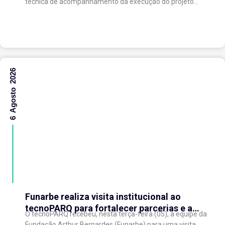
técnica de acompanhamento da execução do projeto
“Expansão do tecnoPARQ/UFV como Soft Landing Hub...
6 Agosto 2026
Funarbe realiza visita institucional ao
tecnoPARQ para fortalecer parcerias e a
O tecnoPARQ recebeu, nesta terça-feira (05), a equipe da
gestão da inovação
Fundação Arthur Bernardes (Funarbe) para uma visita