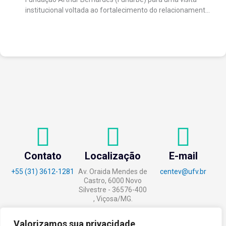
institucional voltada ao fortalecimento do relacionamento
entre as instituições e ao compartilhamento de
experiências...
Contato
Localização
E-mail
+55 (31) 3612-1281
Av. Oraida Mendes de
centev@ufv.br
Castro, 6000 Novo
Silvestre - 36576-400
, Viçosa/MG.
Valorizamos sua privacidade