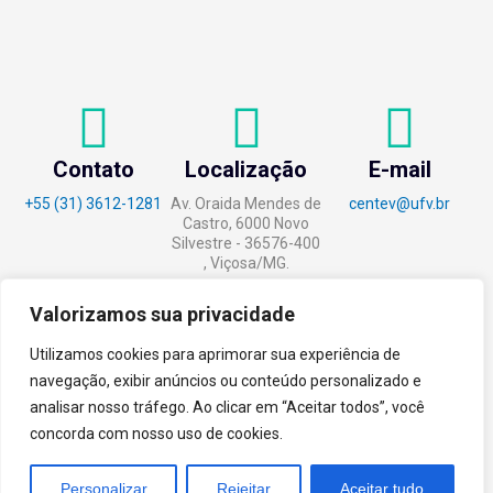
Contato
Localização
E-mail
+55 (31) 3612-1281
Av. Oraida Mendes de
centev@ufv.br
Castro, 6000 Novo
Silvestre - 36576-400
, Viçosa/MG.
Valorizamos sua privacidade
Utilizamos cookies para aprimorar sua experiência de
tecnoPARQ © 2021 por
Digital
navegação, exibir anúncios ou conteúdo personalizado e
Pixel
analisar nosso tráfego. Ao clicar em “Aceitar todos”, você
concorda com nosso uso de cookies.
Personalizar
Rejeitar
Aceitar tudo