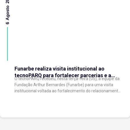
6 Agosto 2026
Funarbe realiza visita institucional ao
tecnoPARQ para fortalecer parcerias e a
O tecnoPARQ recebeu, nesta terça-feira (05), a equipe da
gestão da inovação
Fundação Arthur Bernardes (Funarbe) para uma visita
institucional voltada ao fortalecimento do relacionamento
entre as instituições e ao compartilhamento de
experiências...