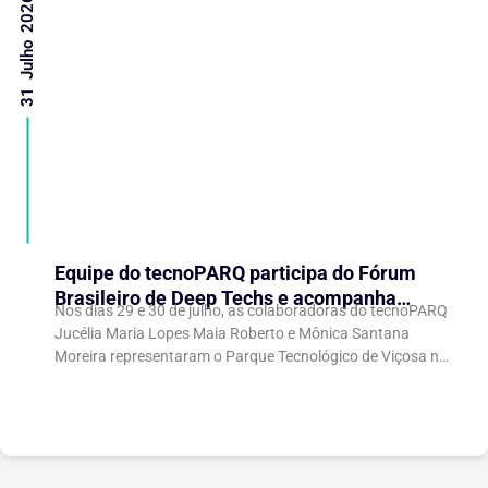
31 Julho 2026
Equipe do tecnoPARQ participa do Fórum
Brasileiro de Deep Techs e acompanha
Nos dias 29 e 30 de julho, as colaboradoras do tecnoPARQ
debates sobre políticas para inovação
Jucélia Maria Lopes Maia Roberto e Mônica Santana
científica
Moreira representaram o Parque Tecnológico de Viçosa no
Fórum Brasileiro de...