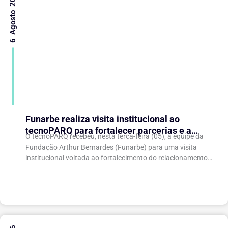
6 Agosto 2026
Funarbe realiza visita institucional ao
tecnoPARQ para fortalecer parcerias e a
O tecnoPARQ recebeu, nesta terça-feira (05), a equipe da
gestão da inovação
Fundação Arthur Bernardes (Funarbe) para uma visita
institucional voltada ao fortalecimento do relacionamento
entre as instituições e ao compartilhamento de
experiências...