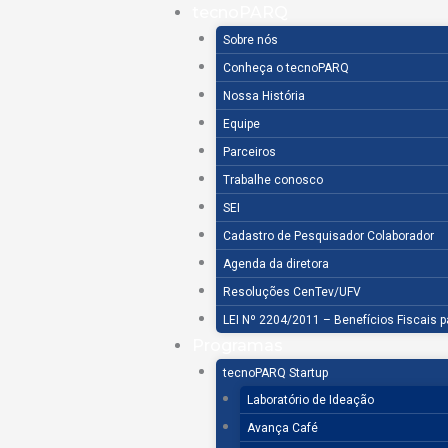
Ir
tecnoPARQ
para
Sobre nós
o
Conheça o tecnoPARQ
conteúdo
Nossa História
Equipe
Parceiros
Trabalhe conosco
SEI
Cadastro de Pesquisador Colaborador
Agenda da diretora
Resoluções CenTev/UFV
LEI Nº 2204/2011 – Benefícios Fiscais 
Programas
tecnoPARQ Startup
Laboratório de Ideação
Avança Café