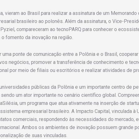
ia, vieram ao Brasil para realizar a assinatura de um Memorando
sarial brasileiro ao polonês. Além da assinatura, o Vice-Presid
 Pyziel, compareceram ao tecnoPARQ para conhecer o ecossist
 fomento da inovação na região.
r uma ponte de comunicação entre a Polônia e o Brasil, coopera
ovos negócios, promover a transferência de conhecimento e tecn
onal por meio de filiais ou escritórios e realizar atividades de
niversidades públicas da Polônia e um importante centro de pes
sendo um ator importante no cenário científico global. Compre
aSilésia, um programa que atua ativamente na inserção de startu
ema empresarial brasileiro. A Impacto Capital, vinculada à Un
tatos comerciais, respondendo às necessidades do mercado, e
rnacional. Ambos os ambientes de inovação possuem grande pot
ionalização de suas vinculadas.