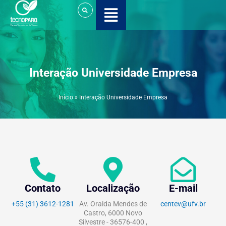
Ir
para
o
conteúdo
Interação Universidade Empresa
Início
»
Interação Universidade Empresa
Contato
Localização
E-mail
+55 (31) 3612-1281
Av. Oraida Mendes de
centev@ufv.br
Castro, 6000 Novo
Silvestre - 36576-400 ,