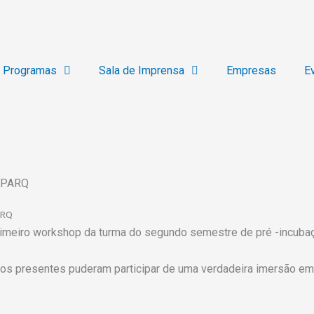
Programas
Sala de Imprensa
Empresas
E
noPARQ
ARQ
imeiro workshop da turma do segundo semestre de pré -incubaç
 os presentes puderam participar de uma verdadeira imersão e