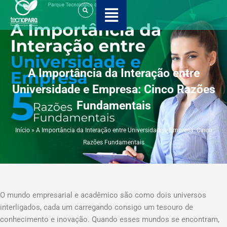
Ir
para
o
conteúdo
A Importância da Interação entre
Universidade e Empresa: Cinco Razões
Fundamentais
Início
»
A Importância da Interação entre Universidade e Empresa: Cinco
Razões Fundamentais
O mundo empresarial e acadêmico são como dois universos
interligados, cada um carregando consigo um tesouro de
conhecimento e inovação. Quando esses mundos se encontram,