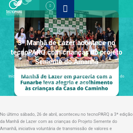
Ir
para
o
conteúdo
3ª Manhã de Lazer acontece no
tecnoPARQ com crianças do projeto
Semente do Amanhã
Início
»
3ª Manhã de Lazer acontece no tecnoPARQ com crianças do
projeto Semente do Amanhã
No último sábado, 26 de abril, aconteceu no tecnoPARQ a 3ª edição
da Manhã de Lazer com as crianças do Projeto Semente do
Amanhã, iniciativa voluntária de transmissão de valores e