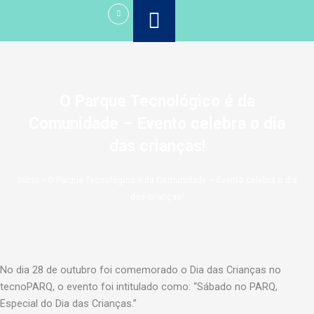
Ir
para
o
conteúdo
O Parque Tecnológico é da
Comunidade – Evento celebra o dia
das crianças!
Início
»
O Parque Tecnológico é da Comunidade – Evento celebra o dia
das crianças!
No dia 28 de outubro foi comemorado o Dia das Crianças no
tecnoPARQ, o evento foi intitulado como: “Sábado no PARQ,
Especial do Dia das Crianças.”