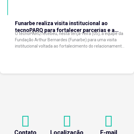
Funarbe realiza visita institucional ao
tecnoPARQ para fortalecer parcerias e a
O tecnoPARQ recebeu, nesta terça-feira (05), a equipe da
gestão da inovação
Fundação Arthur Bernardes (Funarbe) para uma visita
institucional voltada ao fortalecimento do relacionamento
entre as instituições e ao compartilhamento de
experiências...
Contato
Localização
E-mail