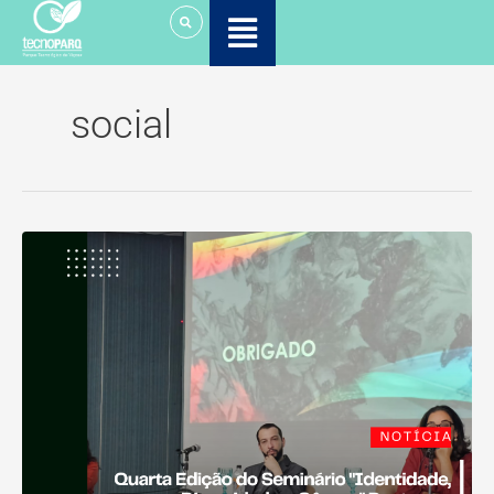
Ir
para
o
conteúdo
social
Quarta
Edição
do
Seminário
“Identidade,
Diversidade
e
Gênero”
Destaca
a