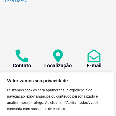
Read More »
Contato
Localização
E-mail
+55 (31) 3612-1281
Av. Oraida Mendes de
centev@ufv.br
Castro, 6000 Novo
Valorizamos sua privacidade
Silvestre - 36576-400 ,
Viçosa/MG.
Utilizamos cookies para aprimorar sua experiência de
navegação, exibir anúncios ou conteúdo personalizado e
analisar nosso tráfego. Ao clicar em “Aceitar todos”, você
concorda com nosso uso de cookies.
tecnoPARQ © 2021 por
Digital