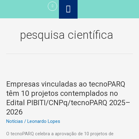
Ir
para
o
conteúdo
pesquisa científica
Empresas
vinculadas
Empresas vinculadas ao tecnoPARQ
ao
tecnoPARQ
têm 10 projetos contemplados no
têm
Edital PIBITI/CNPq/tecnoPARQ 2025–
10
2026
projetos
contemplados
Notícias
/
Leonardo Lopes
no
O tecnoPARQ celebra a aprovação de 10 projetos de
Edital