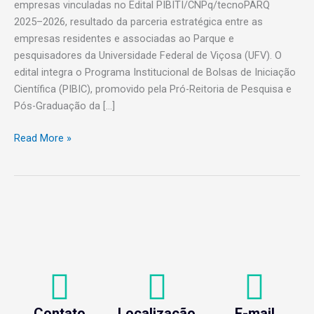
empresas vinculadas no Edital PIBITI/CNPq/tecnoPARQ
PIBITI/CNPq/tecnoPARQ
2025–2026, resultado da parceria estratégica entre as
2025–
empresas residentes e associadas ao Parque e
2026
pesquisadores da Universidade Federal de Viçosa (UFV). O
edital integra o Programa Institucional de Bolsas de Iniciação
Científica (PIBIC), promovido pela Pró-Reitoria de Pesquisa e
Pós-Graduação da […]
Read More »
Contato
Localização
E-mail