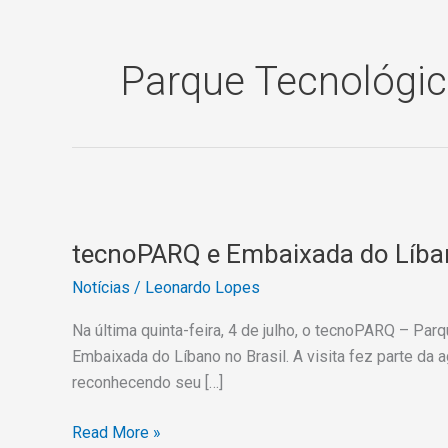
Parque Tecnológi
tecnoPARQ
e
tecnoPARQ e Embaixada do Líban
Embaixada
do
Notícias
/
Leonardo Lopes
Líbano
Exploram
Na última quinta-feira, 4 de julho, o tecnoPARQ – Par
Novas
Embaixada do Líbano no Brasil. A visita fez parte da
Perspectivas
reconhecendo seu […]
de
Read More »
Cooperação