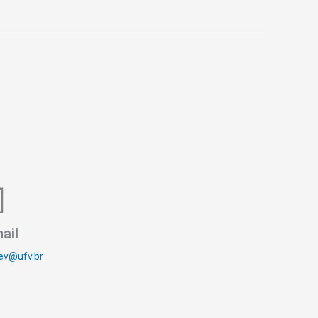
ail
ev@ufv.br