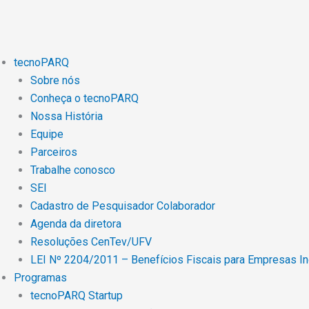
Ir
para
o
conteúdo
tecnoPARQ
Sobre nós
Conheça o tecnoPARQ
Nossa História
Equipe
Parceiros
Trabalhe conosco
SEI
Cadastro de Pesquisador Colaborador
Agenda da diretora
Resoluções CenTev/UFV
LEI Nº 2204/2011 – Benefícios Fiscais para Empresas I
Programas
tecnoPARQ Startup