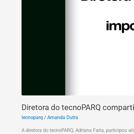
Diretora do tecnoPARQ compartil
tecnoparq
/
Amanda Dutra
A diretora do tecnoPARQ, Adriana Faria, participou a