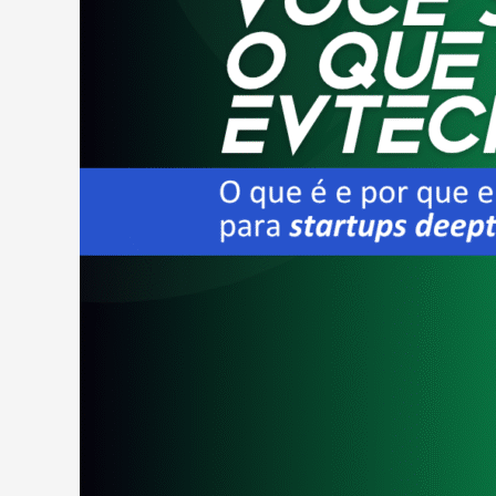
para
startups
deeptech?