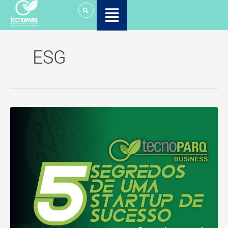
Ir
para
o
conteúdo
ESG
Os
5
Segredos
de
uma
Startup
de
Sucesso