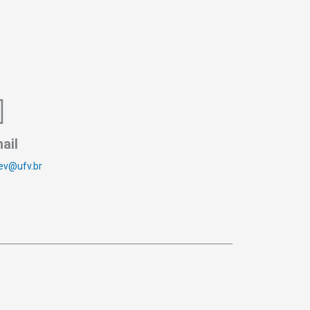
ail
ev@ufv.br