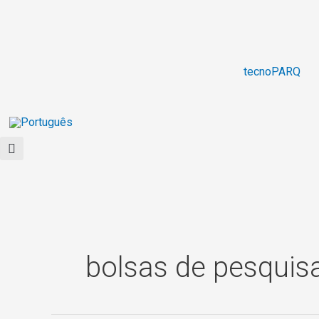
Ir
para
o
conteúdo
tecnoPARQ
bolsas de pesquis