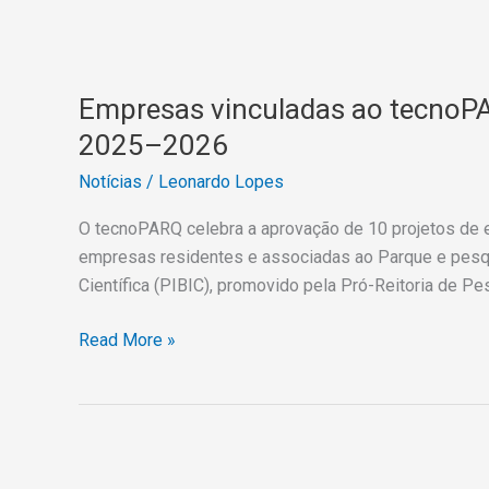
Empresas
vinculadas
Empresas vinculadas ao tecnoP
ao
tecnoPARQ
2025–2026
têm
Notícias
/
Leonardo Lopes
10
projetos
O tecnoPARQ celebra a aprovação de 10 projetos de 
contemplados
empresas residentes e associadas ao Parque e pesqui
no
Científica (PIBIC), promovido pela Pró-Reitoria de P
Edital
PIBITI/CNPq/tecnoPARQ
Read More »
2025–
2026