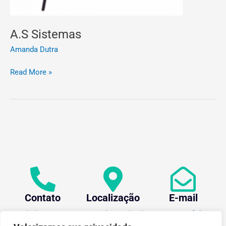
A.S Sistemas
Amanda Dutra
Read More »
Contato
Localização
E-mail
+55 (31) 3612-1281
Av. Oraida Mendes de
centev@ufv.br
Castro, 6000 Novo