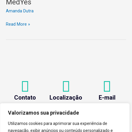
MedYes
Amanda Dutra
Read More »
Contato
Localização
E-mail
+55 (31) 3612-1281
Av. Oraida Mendes de
centev@ufv.br
Castro, 6000 Novo
Valorizamos sua privacidade
Silvestre - 36576-400
, Viçosa/MG.
Utilizamos cookies para aprimorar sua experiência de
navegação, exibir anúncios ou conteúdo personalizado e