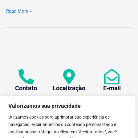
Read More »
Contato
Localização
E-mail
+55 (31) 3612-1281
Av. Oraida Mendes de
centev@ufv.br
Castro, 6000 Novo
Valorizamos sua privacidade
Silvestre - 36576-400 ,
Viçosa/MG.
Utilizamos cookies para aprimorar sua experiência de
navegação, exibir anúncios ou conteúdo personalizado e
analisar nosso tráfego. Ao clicar em “Aceitar todos”, você