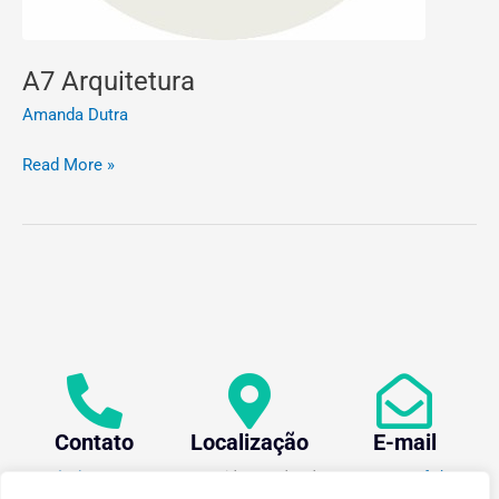
A7 Arquitetura
Amanda Dutra
Read More »
Contato
Localização
E-mail
+55 (31) 3612-1281
Av. Oraida Mendes de
centev@ufv.br
Castro, 6000 Novo