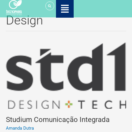
Ir
para
Design
o
conteúdo
Studium
Comunicação
Integrada
Studium Comunicação Integrada
Amanda Dutra