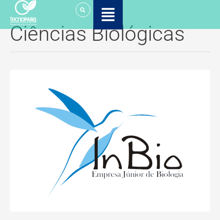
Ir
para
Ciências Biológicas
o
conteúdo
In
Bio