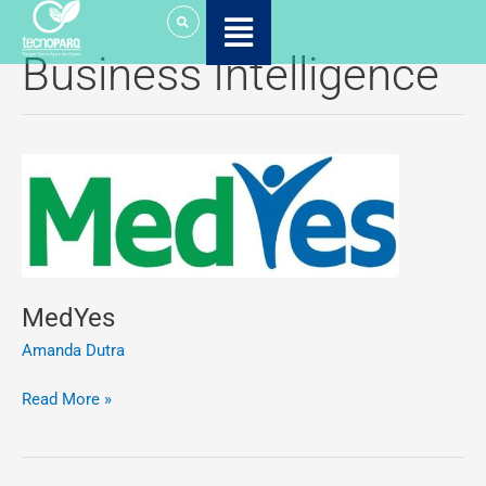
Ir
para
Business Intelligence
o
conteúdo
MedYes
MedYes
Amanda Dutra
Read More »