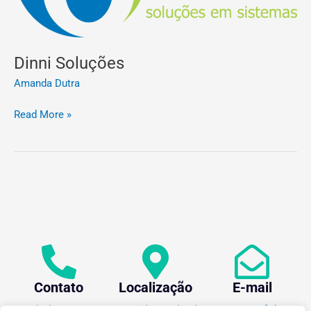
Dinni Soluções
Amanda Dutra
Read More »
Contato
Localização
E-mail
+55 (31) 3612-1281
Av. Oraida Mendes de
centev@ufv.br