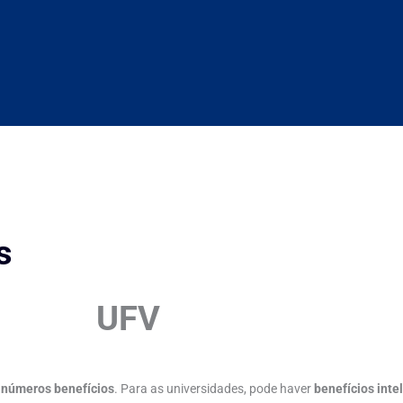
s
UFV
inúmeros benefícios
. Para as universidades, pode haver
benefícios inte