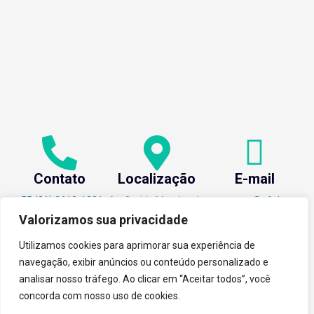
Contato
Localização
E-mail
+55 (31) 3612-1281
Av. Oraida Mendes de
centev@ufv.br
Castro, 6000 Novo
Valorizamos sua privacidade
Silvestre - 36576-400
, Viçosa/MG.
Utilizamos cookies para aprimorar sua experiência de
navegação, exibir anúncios ou conteúdo personalizado e
analisar nosso tráfego. Ao clicar em “Aceitar todos”, você
concorda com nosso uso de cookies.
tecnoPARQ © 2021 por
Digital