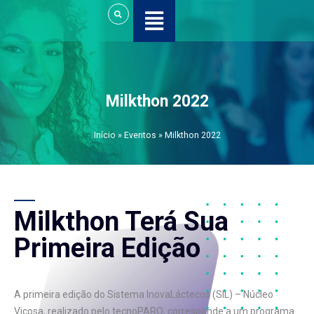
Ir
al
contenido
Milkthon 2022
Início
»
Eventos
»
Milkthon 2022
Milkthon Terá Sua
Primeira Edição
A primeira edição do Sistema InovaLáctecos (SIL) – Núcleo
Viçosa, realizado pelo tecnoPARQ, corresponde a um programa