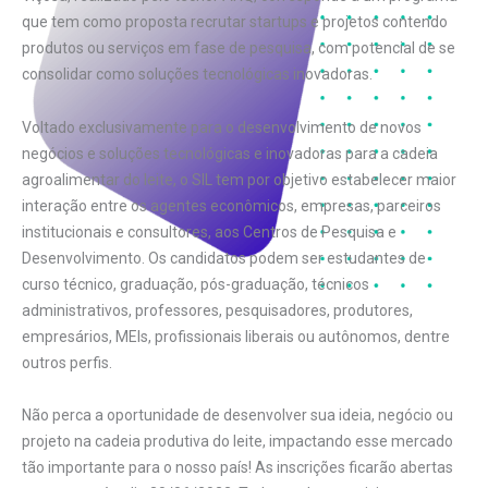
que tem como proposta recrutar startups e projetos contendo
produtos ou serviços em fase de pesquisa, com potencial de se
consolidar como soluções tecnológicas inovadoras.
Voltado exclusivamente para o desenvolvimento de novos
negócios e soluções tecnológicas e inovadoras para a cadeia
agroalimentar do leite, o SIL tem por objetivo estabelecer maior
interação entre os agentes econômicos, empresas, parceiros
institucionais e consultores, aos Centros de Pesquisa e
Desenvolvimento. Os candidatos podem ser estudantes de
curso técnico, graduação, pós-graduação, técnicos
administrativos, professores, pesquisadores, produtores,
empresários, MEIs, profissionais liberais ou autônomos, dentre
outros perfis.
Não perca a oportunidade de desenvolver sua ideia, negócio ou
projeto na cadeia produtiva do leite, impactando esse mercado
tão importante para o nosso país! As inscrições ficarão abertas